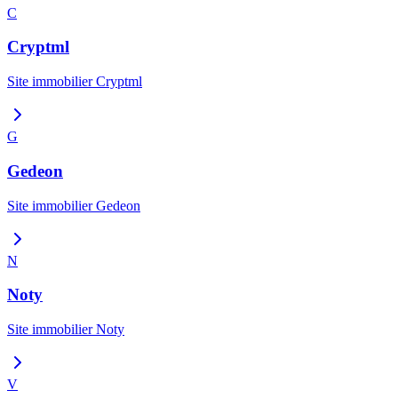
C
Cryptml
Site immobilier
Cryptml
G
Gedeon
Site immobilier
Gedeon
N
Noty
Site immobilier
Noty
V