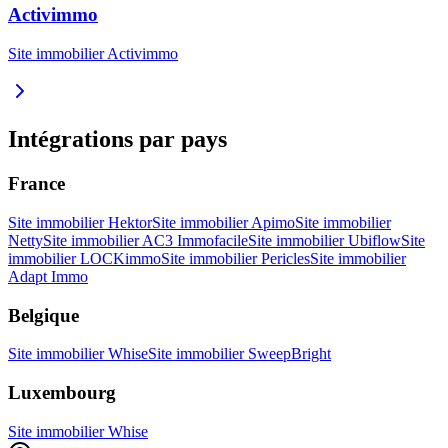
Activimmo
Site immobilier
Activimmo
Intégrations par pays
France
Site immobilier
Hektor
Site immobilier
Apimo
Site immobilier
Netty
Site immobilier
AC3 Immofacile
Site immobilier
Ubiflow
Site
immobilier
LOCKimmo
Site immobilier
Pericles
Site immobilier
Adapt Immo
Belgique
Site immobilier
Whise
Site immobilier
SweepBright
Luxembourg
Site immobilier
Whise