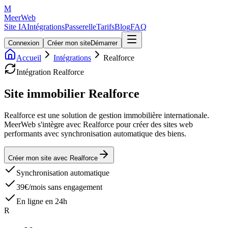
M
MeerWeb
Site IA
Intégrations
Passerelle
Tarifs
Blog
FAQ
Connexion
Créer mon site
Démarrer
Accueil
Intégrations
Realforce
Intégration
Realforce
Site immobilier
Realforce
Realforce est une solution de gestion immobilière internationale.
MeerWeb s'intègre avec Realforce pour créer des sites web
performants avec synchronisation automatique des biens.
Créer mon site avec
Realforce
Synchronisation automatique
39€/mois sans engagement
En ligne en 24h
R