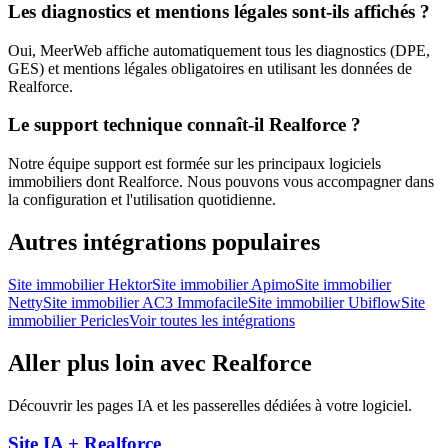
Les diagnostics et mentions légales sont-ils affichés ?
Oui, MeerWeb affiche automatiquement tous les diagnostics (DPE,
GES) et mentions légales obligatoires en utilisant les données de
Realforce.
Le support technique connaît-il Realforce ?
Notre équipe support est formée sur les principaux logiciels
immobiliers dont Realforce. Nous pouvons vous accompagner dans
la configuration et l'utilisation quotidienne.
Autres intégrations populaires
Site immobilier
Hektor
Site immobilier
Apimo
Site immobilier
Netty
Site immobilier
AC3 Immofacile
Site immobilier
Ubiflow
Site
immobilier
Pericles
Voir toutes les intégrations
Aller plus loin avec
Realforce
Découvrir les pages IA et les passerelles dédiées à votre logiciel.
Site IA +
Realforce