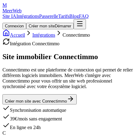
M
MeerWeb
Site IA
Intégrations
Passerelle
Tarifs
Blog
FAQ
Connexion
Créer mon site
Démarrer
Accueil
Intégrations
Connectimmo
Intégration
Connectimmo
Site immobilier
Connectimmo
Connectimmo est une plateforme de connexion qui permet de relier
différents logiciels immobiliers. MeerWeb s'intègre avec
Connectimmo pour vous offrir un site web professionnel
synchronisé avec votre écosystème logiciel.
Créer mon site avec
Connectimmo
Synchronisation automatique
39€/mois sans engagement
En ligne en 24h
C