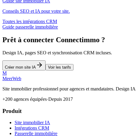
Guide site immobilier IA
Conseils SEO et IA pour votre site.
Toutes les intégrations CRM
Guide passerelle immobilière
Prêt à connecter Connectimmo ?
Design IA, pages SEO et synchronisation CRM incluses.
Créer mon site IA
Voir les tarifs
M
MeerWeb
Site immobilier professionnel pour agences et mandataires. Design I
+200 agences équipées
·
Depuis 2017
Produit
Site immobilier IA
Intégrations CRM
Passerelle immobilière