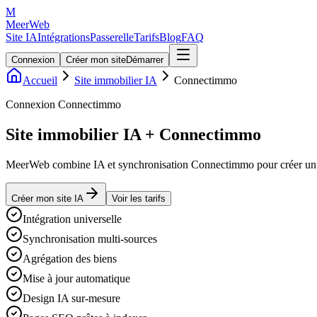
M
MeerWeb
Site IA
Intégrations
Passerelle
Tarifs
Blog
FAQ
Connexion
Créer mon site
Démarrer
Accueil
Site immobilier IA
Connectimmo
Connexion Connectimmo
Site immobilier IA + Connectimmo
MeerWeb combine IA et synchronisation Connectimmo pour créer un sit
Créer mon site IA
Voir les tarifs
Intégration universelle
Synchronisation multi-sources
Agrégation des biens
Mise à jour automatique
Design IA sur-mesure