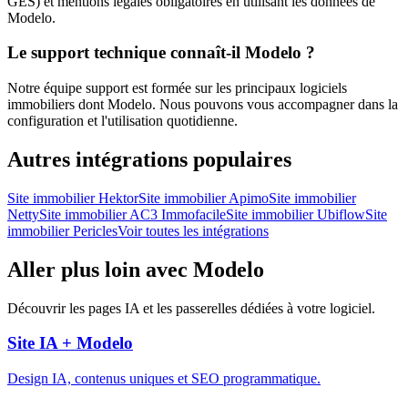
GES) et mentions légales obligatoires en utilisant les données de
Modelo.
Le support technique connaît-il Modelo ?
Notre équipe support est formée sur les principaux logiciels
immobiliers dont Modelo. Nous pouvons vous accompagner dans la
configuration et l'utilisation quotidienne.
Autres intégrations populaires
Site immobilier
Hektor
Site immobilier
Apimo
Site immobilier
Netty
Site immobilier
AC3 Immofacile
Site immobilier
Ubiflow
Site
immobilier
Pericles
Voir toutes les intégrations
Aller plus loin avec
Modelo
Découvrir les pages IA et les passerelles dédiées à votre logiciel.
Site IA +
Modelo
Design IA, contenus uniques et SEO programmatique.