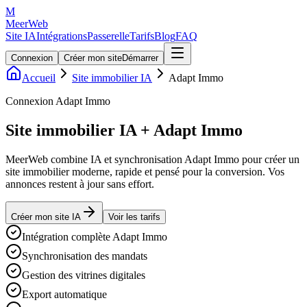
M
MeerWeb
Site IA
Intégrations
Passerelle
Tarifs
Blog
FAQ
Connexion
Créer mon site
Démarrer
Accueil
Site immobilier IA
Adapt Immo
Connexion Adapt Immo
Site immobilier IA + Adapt Immo
MeerWeb combine IA et synchronisation Adapt Immo pour créer un
site immobilier moderne, rapide et pensé pour la conversion. Vos
annonces restent à jour sans effort.
Créer mon site IA
Voir les tarifs
Intégration complète Adapt Immo
Synchronisation des mandats
Gestion des vitrines digitales
Export automatique