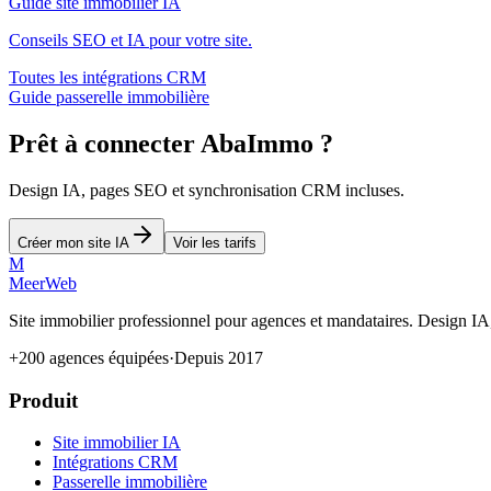
Guide site immobilier IA
Conseils SEO et IA pour votre site.
Toutes les intégrations CRM
Guide passerelle immobilière
Prêt à connecter AbaImmo ?
Design IA, pages SEO et synchronisation CRM incluses.
Créer mon site IA
Voir les tarifs
M
MeerWeb
Site immobilier professionnel pour agences et mandataires. Design I
+200 agences équipées
·
Depuis 2017
Produit
Site immobilier IA
Intégrations CRM
Passerelle immobilière