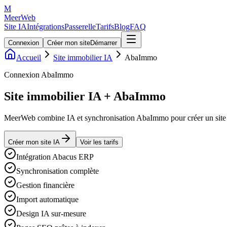
M
MeerWeb
Site IA
Intégrations
Passerelle
Tarifs
Blog
FAQ
Connexion
Créer mon site
Démarrer
Accueil
Site immobilier IA
AbaImmo
Connexion AbaImmo
Site immobilier IA + AbaImmo
MeerWeb combine IA et synchronisation AbaImmo pour créer un site im
Créer mon site IA
Voir les tarifs
Intégration Abacus ERP
Synchronisation complète
Gestion financière
Import automatique
Design IA sur-mesure