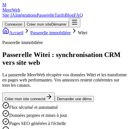
M
MeerWeb
Site IA
Intégrations
Passerelle
Tarifs
Blog
FAQ
Connexion
Créer mon site
Démarrer
Accueil
Passerelle immobilière
Witei
Passerelle immobilière
Passerelle Witei : synchronisation CRM
vers site web
La passerelle MeerWeb récupère vos données Witei et les transforme
en pages web performantes. Vos annonces restent cohérentes sur
tous les canaux.
Créer mon site connecté
Demander une démo
Flux sécurisé et automatisé
Données propres et mises à jour
Pages SEO générées à l'échelle