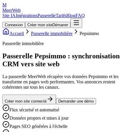
M
MeerWeb
Site IA
Intégrations
Passerelle
Tarifs
Blog
FAQ
Connexion
Créer mon site
Démarrer
Accueil
Passerelle immobilière
Pepsimmo
Passerelle immobilière
Passerelle Pepsimmo : synchronisation
CRM vers site web
La passerelle MeerWeb récupère vos données Pepsimmo et les
transforme en pages web performantes. Vos annonces restent
cohérentes sur tous les canaux.
Créer mon site connecté
Demander une démo
Flux sécurisé et automatisé
Données propres et mises à jour
Pages SEO générées à l'échelle