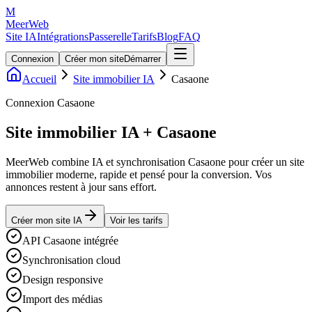
M
MeerWeb
Site IA
Intégrations
Passerelle
Tarifs
Blog
FAQ
Connexion
Créer mon site
Démarrer
Accueil
Site immobilier IA
Casaone
Connexion Casaone
Site immobilier IA + Casaone
MeerWeb combine IA et synchronisation Casaone pour créer un site
immobilier moderne, rapide et pensé pour la conversion. Vos
annonces restent à jour sans effort.
Créer mon site IA
Voir les tarifs
API Casaone intégrée
Synchronisation cloud
Design responsive
Import des médias