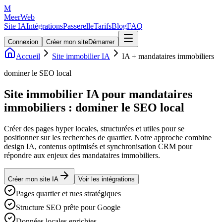
M
MeerWeb
Site IA
Intégrations
Passerelle
Tarifs
Blog
FAQ
Connexion
Créer mon site
Démarrer
Accueil
Site immobilier IA
IA + mandataires immobiliers
dominer le SEO local
Site immobilier IA pour mandataires
immobiliers : dominer le SEO local
Créer des pages hyper locales, structurées et utiles pour se
positionner sur les recherches de quartier. Notre approche combine
design IA, contenus optimisés et synchronisation CRM pour
répondre aux enjeux des mandataires immobiliers.
Créer mon site IA
Voir les intégrations
Pages quartier et rues stratégiques
Structure SEO prête pour Google
Données locales enrichies